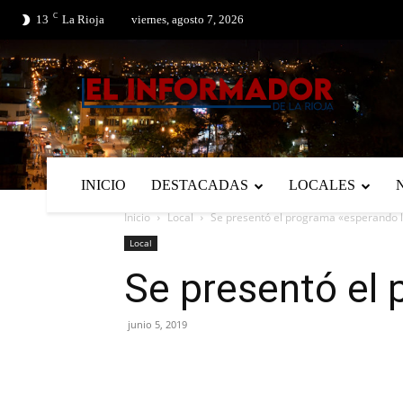
C
No menu items!
13
La Rioja
viernes, agosto 7, 2026
INICIO
DESTACADAS
LOCALES
Inicio
Local
Se presentó el programa «esperando la 
Local
Se presentó el 
junio 5, 2019