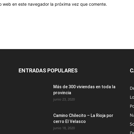
tio web en este navegador la próxima vez que comente.
ENTRADAS POPULARES
C
Más de 300 viviendas en toda la
D
provincia
Lo
junio 23, 2020
Po
N
Camino Chilecito – La Rioja por
cerro El Velasco
S
junio 18, 2020
D