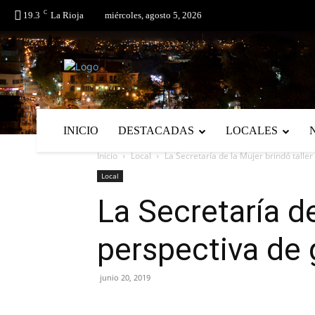
C
No menu items!
19.3
La Rioja
miércoles, agosto 5, 2026
INICIO
DESTACADAS
LOCALES
Inicio
Local
La Secretaría de la Mujer brindó taller
Local
La Secretaría de
perspectiva de
junio 20, 2019