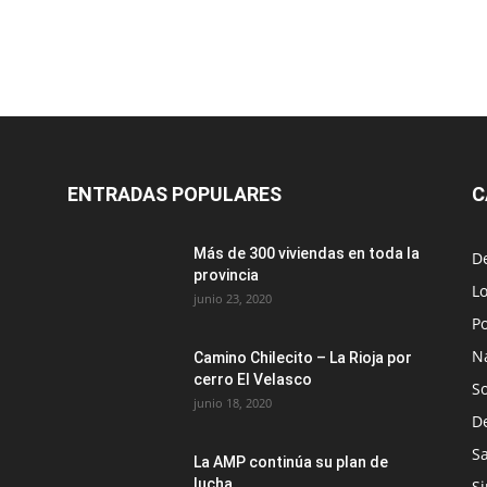
ENTRADAS POPULARES
C
Más de 300 viviendas en toda la
D
provincia
Lo
junio 23, 2020
Po
N
Camino Chilecito – La Rioja por
cerro El Velasco
S
junio 18, 2020
D
S
La AMP continúa su plan de
lucha
Si