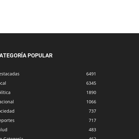
ATEGORÍA POPULAR
estacadas
6491
cal
6345
lítica
1890
acional
1066
ociedad
737
eportes
717
alud
483
n Categoría
462