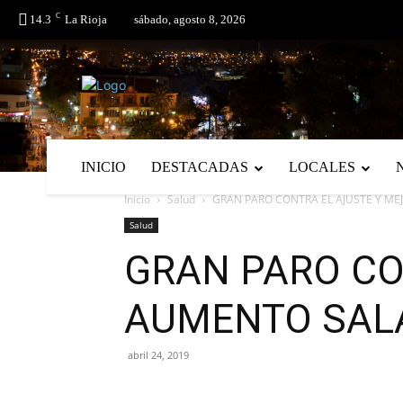
C
No menu items!
14.3
La Rioja
sábado, agosto 8, 2026
INICIO
DESTACADAS
LOCALES
Inicio
Salud
GRAN PARO CONTRA EL AJUSTE Y ME
Salud
GRAN PARO CO
AUMENTO SALA
abril 24, 2019