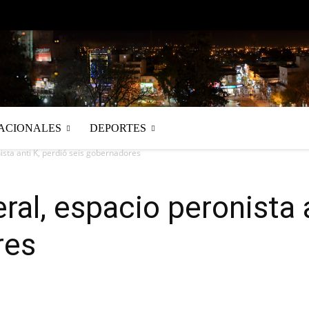
ACIONALES
DEPORTES
ista anti K, perdió seis gobernadores
ral, espacio peronista 
res