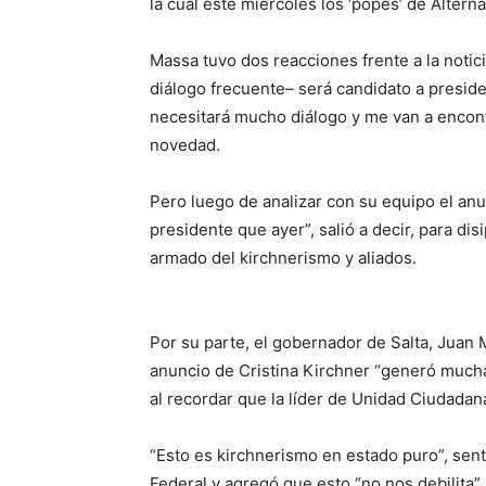
la cual este miércoles los ‘popes’ de Alterna
Massa tuvo dos reacciones frente a la noti
diálogo frecuente– será candidato a preside
necesitará mucho diálogo y me van a encontr
novedad.
Pero luego de analizar con su equipo el an
presidente que ayer”, salió a decir, para di
armado del kirchnerismo y aliados.
Por su parte, el gobernador de Salta, Juan
anuncio de Cristina Kirchner “generó mucha
al recordar que la líder de Unidad Ciudadana
“Esto es kirchnerismo en estado puro”, sent
Federal y agregó que esto “no nos debilita”