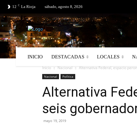
C
No menu items!
12
La Rioja
sábado, agosto 8, 2026
INICIO
DESTACADAS
LOCALES
N
Inicio
Nacional
Alternativa Federal, espacio peron
Nacional
Política
Alternativa Fede
seis gobernado
mayo 19, 2019