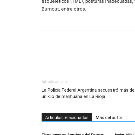
esqueléticos (TME), posturas inadecuadas, f
Burnout, entre otros.
Artículo anterior
La Policía Federal Argentina secuestró más de
un kilo de marihuana en La Rioja
Artículos relacionados
Más del autor
Elecciones en Santiago del Estero:
Javier Milei