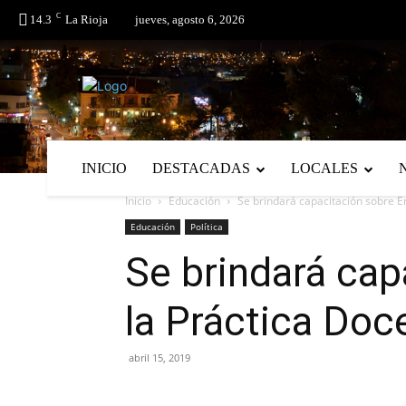
C
No menu items!
14.3
La Rioja
jueves, agosto 6, 2026
INICIO
DESTACADAS
LOCALES
Inicio
Educación
Se brindará capacitación sobre E
Educación
Política
Se brindará cap
la Práctica Doc
abril 15, 2019