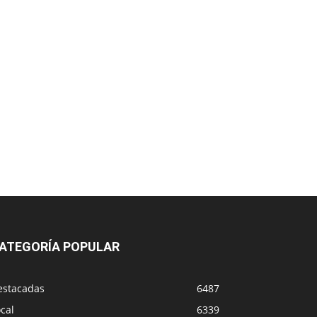
ATEGORÍA POPULAR
estacadas
6487
cal
6339