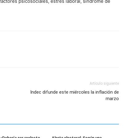
actores psicosociales, estrés laboral, síndrome de
Artículo siguiente
Indec difunde este miércoles la inflación de
marzo
: «Debería ser reelecto
Alerta electoral: Según una