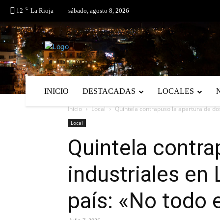
C
No menu items!
12
La Rioja
sábado, agosto 8, 2026
INICIO
DESTACADAS
LOCALES
Inicio
Local
Quintela contrapuso la apertura de dos
Local
Quintela contra
industriales en 
país: «No todo 