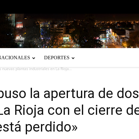
NACIONALES
DEPORTES
 nuevas plantas industriales en La Rioja...
puso la apertura de do
La Rioja con el cierre d
está perdido»