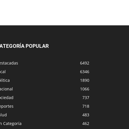
ATEGORÍA POPULAR
estacadas
6492
cal
6346
lítica
1890
acional
1066
ociedad
737
eportes
718
alud
483
n Categoría
462