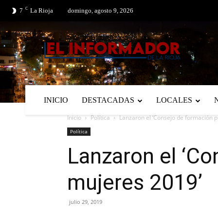
C
No menu items!
7
La Rioja
domingo, agosto 9, 2026
INICIO
DESTACADAS
LOCALES
Inicio
Política
Lanzaron el ‘Consejo de formación po
Política
Lanzaron el ‘Co
mujeres 2019’
julio 29, 2019