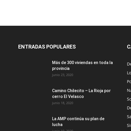
ENTRADAS POPULARES
C
Más de 300 viviendas en toda la
D
provincia
Lo
junio 23, 2020
Po
N
Camino Chilecito – La Rioja por
cerro El Velasco
S
junio 18, 2020
D
S
La AMP continúa su plan de
lucha
Si
junio 10, 2020