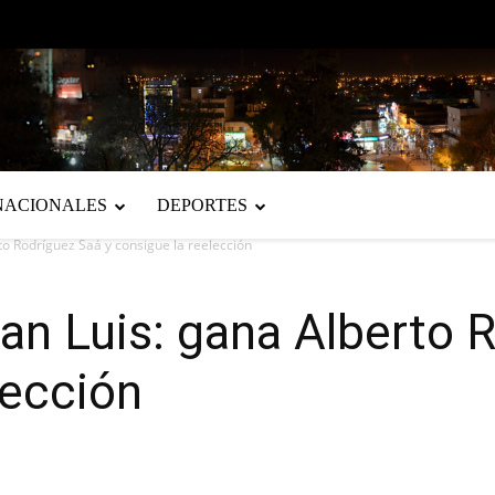
NACIONALES
DEPORTES
to Rodríguez Saá y consigue la reelección
an Luis: gana Alberto 
lección