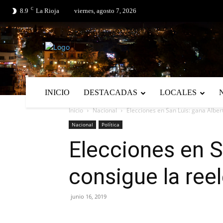
C
No menu items!
8.9
La Rioja
viernes, agosto 7, 2026
INICIO
DESTACADAS
LOCALES
Inicio
Nacional
Elecciones en San Luis: gana Alber
Nacional
Política
Elecciones en S
consigue la ree
junio 16, 2019