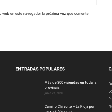
tio web en este navegador la próxima vez que comente.
ENTRADAS POPULARES
C
Más de 300 viviendas en toda la
D
provincia
Lo
junio 23, 2020
Po
N
Camino Chilecito – La Rioja por
cerro El Velasco