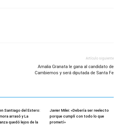
Artículo siguiente
Amalia Granata le gana al candidato de
Cambiemos y será diputada de Santa Fe
en Santiago del Estero:
Javier Milei: «Debería ser reelecto
ora arrasó y La
porque cumplí con todo lo que
anza quedó lejos de la
prometí»