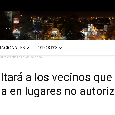
NACIONALES
DEPORTES
 arrojen sus residuos de poda...
ltará a los vecinos que
a en lugares no autori