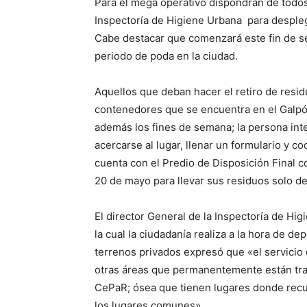
Para el mega operativo dispondrán de todos
Inspectoría de Higiene Urbana para desplega
Cabe destacar que comenzará este fin de se
periodo de poda en la ciudad.
Aquellos que deban hacer el retiro de resid
contenedores que se encuentra en el Galpón
además los fines de semana; la persona int
acercarse al lugar, llenar un formulario y co
cuenta con el Predio de Disposición Final 
20 de mayo para llevar sus residuos solo d
El director General de la Inspectoría de Hi
la cual la ciudadanía realiza a la hora de d
terrenos privados expresó que «el servicio
otras áreas que permanentemente están trab
CePaR; ósea que tienen lugares donde recurr
los lugares comunes».