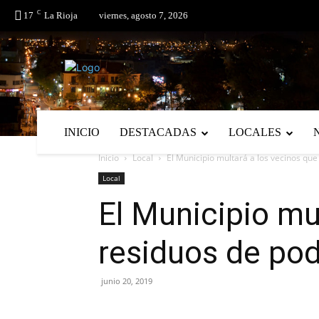
C
No menu items!
17
La Rioja
viernes, agosto 7, 2026
INICIO
DESTACADAS
LOCALES
Inicio
Local
El Municipio multará a los vecinos que
Local
El Municipio mu
residuos de pod
junio 20, 2019