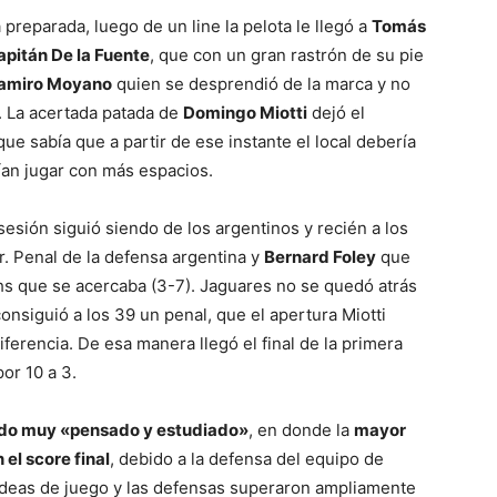
preparada, luego de un line la pelota le llegó a
Tomás
apitán De la Fuente
, que con un gran rastrón de su pie
amiro Moyano
quien se desprendió de la marca y no
o. La acertada patada de
Domingo Miotti
dejó el
que sabía que a partir de ese instante el local debería
ían jugar con más espacios.
osesión siguió siendo de los argentinos y recién a los
r. Penal de la defensa argentina y
Bernard Foley
que
hs que se acercaba (3-7). Jaguares no se quedó atrás
 consiguió a los 39 un penal, que el apertura Miotti
iferencia. De esa manera llegó el final de la primera
or 10 a 3.
ido muy «pensado y estudiado»
, en donde la
mayor
el score final
, debido a la defensa del equipo de
ideas de juego y las defensas superaron ampliamente