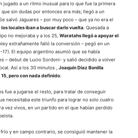
n jugado a un ritmo inusual para lo que fue la primera
s, que sin dudas por entonces era más; llegó a un
. Se salvó Jaguares – por muy poco – que ya no era el
os locales iban a buscar darlo vuelta
. Quesada a
ipo no mejoraba y a los 25,
Waratahs llegó a apoyar el
Foley extrañamente falló la conversión – pegó en un
5-17). El equipo argentino asumió que se había
s – debut de Lucio Sordoni- y salió decidido a volver
ocal. Así a los 30 minutos ,
Joaquín Díaz Bonilla
a 15, pero con nada definido
.
fue a jugarse el resto, para tratar de conseguir
ue necesitaba este triunfo para lograr no solo cuatro
a vez vivos, en un partido en el que habían perdido
pelota.
s frío y en campo contrario, se consiguió mantener la