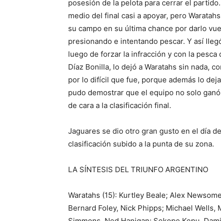
posesión de la pelota para cerrar el partido
medio del final casi a apoyar, pero Waratahs
su campo en su última chance por darlo vue
presionando e intentando pescar. Y así llegó
luego de forzar la infracción y con la pesca
Díaz Bonilla, lo dejó a Waratahs sin nada, c
por lo difícil que fue, porque además lo d
pudo demostrar que el equipo no solo ganó,
de cara a la clasificación final.
Jaguares se dio otro gran gusto en el día de l
clasificación subido a la punta de su zona.
LA SÍNTESIS DEL TRIUNFO ARGENTINO
Waratahs (15): Kurtley Beale; Alex Newsom
Bernard Foley, Nick Phipps; Michael Wells, 
Simmons, Ned Hanigan; Sekope Kepu, Damie