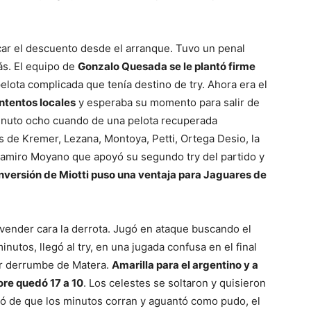
ar el descuento desde el arranque. Tuvo un penal
ás. El equipo de
Gonzalo Quesada se le plantó firme
pelota complicada que tenía destino de try. Ahora era el
intentos locales
y esperaba su momento para salir de
inuto ocho cuando de una pelota recuperada
es de Kremer, Lezana, Montoya, Petti, Ortega Desio, la
ra Ramiro Moyano que apoyó su segundo try del partido y
nversión de Miotti puso una ventaja para Jaguares de
a vender cara la derrota. Jugó en ataque buscando el
nutos, llegó al try, en una jugada confusa en el final
por derrumbe de Matera.
Amarilla para el argentino y a
ore quedó 17 a 10
. Los celestes se soltaron y quisieron
ató de que los minutos corran y aguantó como pudo, el