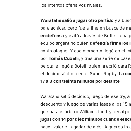
los intentos ofensivos rivales.
Waratahs salió a jugar otro partido
y a busc
para achicar, pero fue al line en busca de m
en defensa
y evitó a través de Boffelli una 
equipo argentino quien
defendía firme los 
contraataque. Y ese momento llegó en el m
por
Tomás Cubelli
, y tras una serie de pas
pelota le llegó a Bofelli quien la abrió pa
el decimoséptimo en el Súper Rugby.
La co
17 a 3 con treinta minutos por delante
.
Waratahs salió decidido, luego de ese try, 
descuento y luego de varias fases a los 15 mi
que para el árbitro Williams fue try penal 
jugar con 14 por diez minutos cuando el sc
hacer valer el jugador de más, Jaguares tr