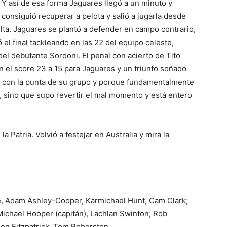
. Y así de esa forma Jaguares llegó a un minuto y
 consiguió recuperar a pelota y salió a jugarla desde
lta. Jaguares se plantó a defender en campo contrario,
 el final tackleando en las 22 del equipo celeste,
 del debutante Sordoni. El penal con acierto de Tito
on el score 23 a 15 para Jaguares y un triunfo soñado
eja con la punta de su grupo y porque fundamentalmente
 sino que supo revertir el mal momento y está entero
a Patria. Volvió a festejar en Australia y mira la
e, Adam Ashley-Cooper, Karmichael Hunt, Cam Clark;
Michael Hooper (capitán), Lachlan Swinton; Rob
n Fitzpatrick, Tom Roberston.