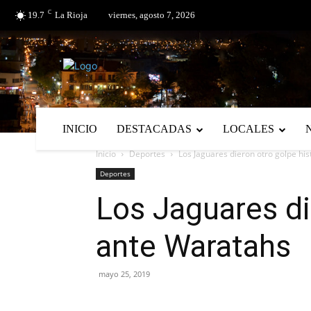
C
No menu items!
19.7
La Rioja
viernes, agosto 7, 2026
INICIO
DESTACADAS
LOCALES
Inicio
Deportes
Los Jaguares dieron otro golpe his
Deportes
Los Jaguares di
ante Waratahs
mayo 25, 2019