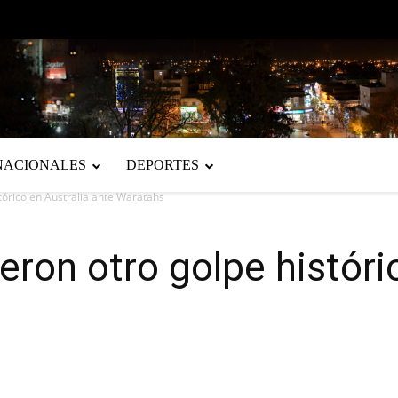
NACIONALES
DEPORTES
tórico en Australia ante Waratahs
eron otro golpe históri