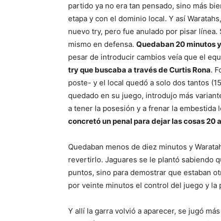
partido ya no era tan pensado, sino más bie
etapa y con el dominio local. Y así Waratah
nuevo try, pero fue anulado por pisar línea
mismo en defensa.
Quedaban 20 minutos y l
pesar de introducir cambios veía que el equ
try que buscaba a través de Curtis Rona
. 
poste- y el local quedó a solo dos tantos (1
quedado en su juego, introdujo más variante
a tener la posesión y a frenar la embestida l
concretó un penal para dejar las cosas 20 
Quedaban menos de diez minutos y Waratahs 
revertirlo. Jaguares se le plantó sabiendo q
puntos, sino para demostrar que estaban otr
por veinte minutos el control del juego y la 
Y allí la garra volvió a aparecer, se jugó má