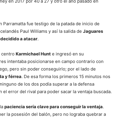
dney en 2017 por 40 a 27 y otro el año pasado en
en Parramatta fue testigo de la patada de inicio de
ocelandés Paul Williams y así la salida de
Jaguares
 decidido a atacar
.
l centro
Karmichael Hunt
e ingresó en su
ares intentaba posicionarse en campo contrario con
go, pero sin poder conseguirlo; por el lado de
da y férrea
. De esa forma los primeros 15 minutos nos
ninguno de los dos podía superar a la defensa
 el error del rival para poder sacar la ventaja buscada.
la
paciencia sería clave para conseguir la ventaja
.
r la posesión del balón, pero no lograba quebrar a