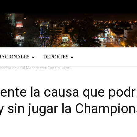
NACIONALES
DEPORTES
odría dejar al Manchester City sin jugar...
nte la causa que podrí
 sin jugar la Champion