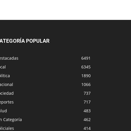
ATEGORÍA POPULAR
estacadas
6491
cal
6345
lítica
1890
acional
1066
ociedad
737
eportes
717
alud
483
n Categoría
462
liciales
414