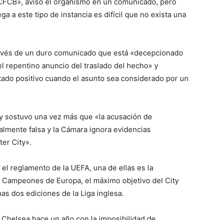
 CFCB», avisó el organismo en un comunicado, pero
 a este tipo de instancia es difícil que no exista una
través de un duro comunicado que está «decepcionado
 repentino anuncio del traslado del hecho» y
tado positivo cuando el asunto sea considerado por un
 y sostuvo una vez más que «la acusación de
talmente falsa y la Cámara ignora evidencias
er City».
el reglamento de la UEFA, una de ellas es la
de Campeones de Europa, el máximo objetivo del City
s dos ediciones de la Liga inglesa.
a Chelsea hace un año con la imposibilidad de