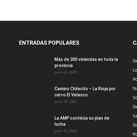
ENTRADAS POPULARES
C
Más de 300 viviendas en toda la
D
provincia
Lo
junio 23, 2020
Po
N
Camino Chilecito – La Rioja por
cerro El Velasco
S
junio 18, 2020
D
S
La AMP continúa su plan de
lucha
Si
junio 10, 2020
Po