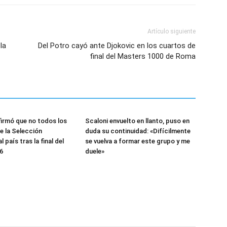
Artículo siguiente
la
Del Potro cayó ante Djokovic en los cuartos de
final del Masters 1000 de Roma
irmó que no todos los
Scaloni envuelto en llanto, puso en
e la Selección
duda su continuidad: «Difícilmente
l país tras la final del
se vuelva a formar este grupo y me
6
duele»