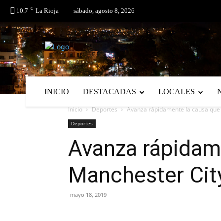
C
No menu items!
10.7
La Rioja
sábado, agosto 8, 2026
INICIO
DESTACADAS
LOCALES
Inicio
Deportes
Avanza rápidamente la causa que p
Deportes
Avanza rápidame
Manchester City
mayo 18, 2019